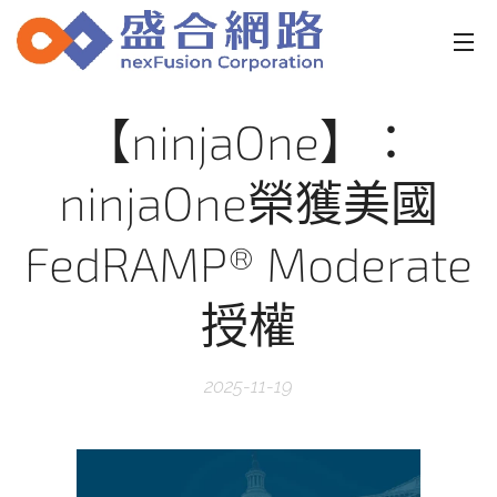
【ninjaOne】：
ninjaOne榮獲美國
FedRAMP® Moderate
授權
2025-11-19