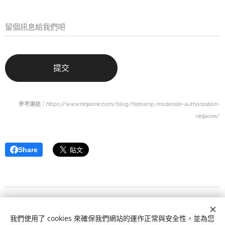
留個訊息給我們吧
提交
參考連結：https://www.ninjaone.com/blog/fedramp-moderate-authorization-
ninjaone/
Share
© 2026 nexFusion Corporation
盛合網路有限公司
我們使用了 cookies 來確保我們網站的運作正常與安全性，並為您