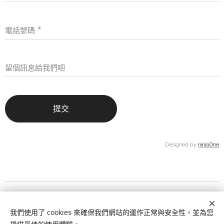
電話號碼
留個訊息給我們吧
提交
Designed by
ninjaOne
© 2026 nexFusion Corporation
盛合網路有限公司
我們使用了 cookies 來確保我們網站的運作正常與安全性，並為您