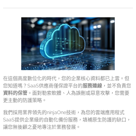
在這個高度數位化的時代，您的企業核心資料都已上雲。但
您知道嗎？SaaS供應商僅保證平台的
服務連線
，並不負責您
資料的保管
。面對勒索軟體、人為誤刪或惡意攻擊，您需要
更主動的防護策略。
我們採用業界領先的ninjaOne技術，為您的雲端應用程式
SaaS提供企業級的自動化備份服務，填補原生防護的缺口，
讓您無後顧之憂地專注於業務發展。