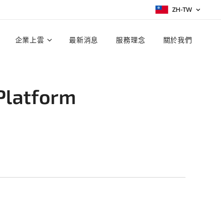
ZH-TW
企業上雲
最新消息
服務理念
關於我們
Platform