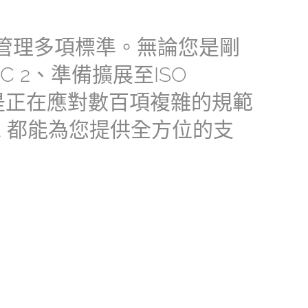
管理多項標準。無論您是剛
C 2、準備擴展至ISO
還是正在應對數百項複雜的規範
ta 都能為您提供全方位的支