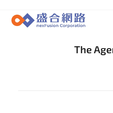
The Age