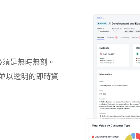
必須是無時無刻。
，並以透明的即時資