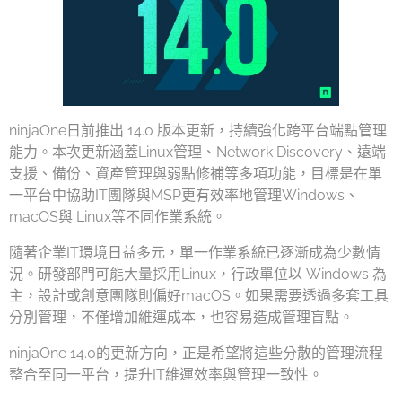
ninjaOne日前推出 14.0 版本更新，持續強化跨平台端點管理
能力。本次更新涵蓋Linux管理、Network Discovery、遠端
支援、備份、資產管理與弱點修補等多項功能，目標是在單
一平台中協助IT團隊與MSP更有效率地管理Windows、
macOS與 Linux等不同作業系統。
隨著企業IT環境日益多元，單一作業系統已逐漸成為少數情
況。研發部門可能大量採用Linux，行政單位以 Windows 為
主，設計或創意團隊則偏好macOS。如果需要透過多套工具
分別管理，不僅增加維運成本，也容易造成管理盲點。
ninjaOne 14.0的更新方向，正是希望將這些分散的管理流程
整合至同一平台，提升IT維運效率與管理一致性。