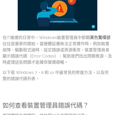
在IT維運的日常中，Windows裝置管理員中那顆
黃色驚嘆號
往往是噩夢的開始。當硬體設備無法正常運作時，例如裝置
故障、驅動程式過時、設定錯誤或資源衝突，裝置管理員會
顯示錯誤代碼（Error Codes），幫助我們找出問題根源，及
時處理這些問題才能確保營運順暢。
以下是 Windows 7、8 和 10 中最常見的修復方法，以及完
整的錯誤代碼列表。
如何查看裝置管理員錯誤代碼？