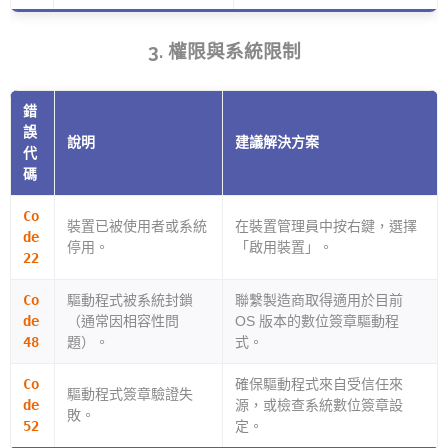
3. 權限與系統限制
錯
誤
說明
建議解決方案
代
碼
Co
裝置已被使用者或系統
在裝置管理員中按右鍵，選擇
de
停用。
「啟用裝置」。
22
Co
驅動程式被系統封鎖
聯繫製造商取得適用於目前
de
（通常因相容性問
OS 版本的數位簽章驅動程
48
題）。
式。
Co
確保驅動程式來自受信任來
驅動程式簽章驗證失
de
源，或檢查系統數位簽章設
敗。
52
定。