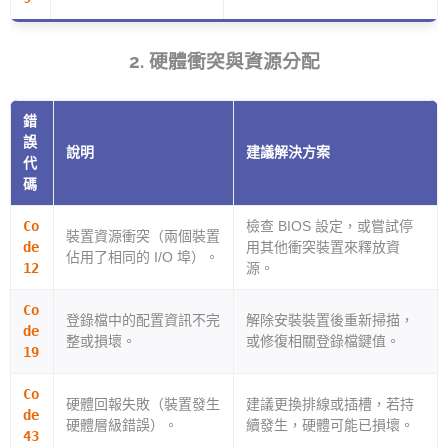
2. 硬體衝突與資源分配
錯
誤
說明
建議解決方案
代
碼
Co
檢查 BIOS 設定，或嘗試停
裝置資源衝突（兩個裝置
de
用其他衝突裝置來釋放資
佔用了相同的 I/O 埠）。
12
源。
Co
登錄檔中的配置資訊不完
解除安裝裝置後重新掃描，
de
整或損壞。
或修復相關登錄檔鍵值。
19
Co
硬體回報失敗（裝置發生
建議更換排線或插槽，若持
de
硬體層級錯誤）。
續發生，硬體可能已損壞。
43