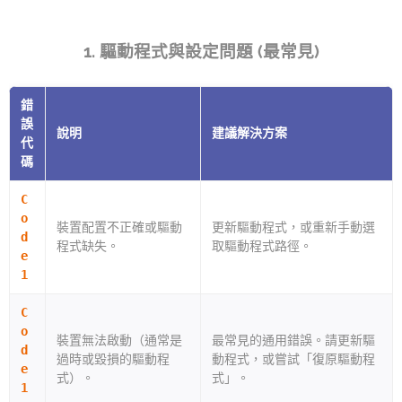
1. 驅動程式與設定問題 (最常見)
錯
誤
說明
建議解決方案
代
碼
C
o
裝置配置不正確或驅動
更新驅動程式，或重新手動選
d
程式缺失。
取驅動程式路徑。
e
1
C
o
裝置無法啟動（通常是
最常見的通用錯誤。請更新驅
d
過時或毀損的驅動程
動程式，或嘗試「復原驅動程
e
式）。
式」。
1