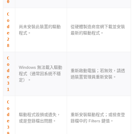
0
C
o
d
尚未安裝此裝置的驅動
從硬體製造商官網下載並安裝
e
程式。
最新的驅動程式。
2
8
C
o
Windows 無法載入驅動
d
重新啟動電腦；若無效，請透
程式（通常因系統不穩
e
過裝置管理員重新安裝。
定）。
3
1
C
o
d
驅動程式毀損或遺失，
重新安裝驅動程式；或檢查登
e
或是登錄檔出問題。
錄檔中的 Filters 鍵值。
3
9